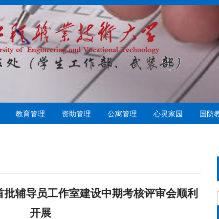
教育管理
资助管理
公寓管理
心灵家园
国防
偿
管理
心协
学生资助管理中心
勤工助学
队伍建设
心理常识
社保医疗
心理测试
心理健康教育中心
资助育人
学生公寓管理科
首批辅导员工作室建设中期考核评审会顺利
开展