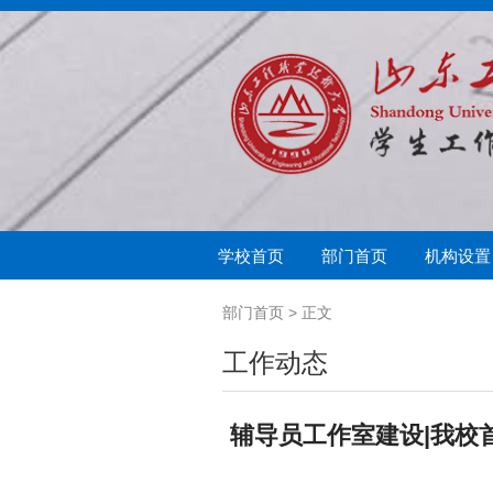
学校首页
部门首页
机构设置
学生处简介
思想教育
奖助学金
中心简介
军事训练
学生教育
助学贷款与兵役补
心闻快递
征兵入伍
学生教育管理科
学生
扬帆
部门首页
> 正文
工作动态
辅导员工作室建设|我校