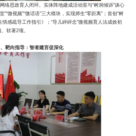
”网络思政育人闭环。实体阵地建成活动室与“树洞倾诉”谈心
”“微视频”“微话语”三大模块，实现师生“零距离”；首创“树
生情感疏导工作指引》；“导儿碎碎念”微视频育人法成效初
项、软著2项。
二、靶向指导：智者建言促深化