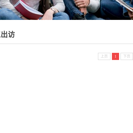
工出访
上页
1
下页