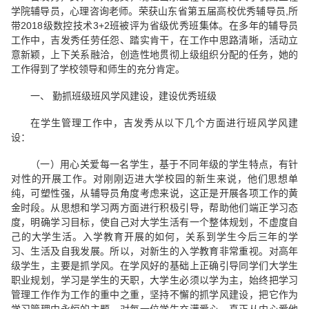
学院辅导员，心理咨询老师。荣获山东省第五届高校优秀辅导员,所
带2018级数控技术3+2班被评为省级优秀班集体。在多年的辅导员
工作中，吉发秀任劳任怨、踏实肯干，在工作中思路清晰，活动立
意新颖，上下关系融洽，创造性地贯彻上级组织分配的任务，她的
工作得到了学校领导和师生的充分肯定。
一、 勤抓班级班风学风建设，建设优秀班级
在学生管理工作中，吉发秀从以下几个方面进行班风学风建
设：
（一）用心关爱每一名学生，基于不同年级的学生特点，有针
对性的开展工作。对刚刚迈进大学校园的新生来说，他们思想单
纯，可塑性强，从辅导员角度考虑来说，这正是开展各项工作的黄
金时段。从思想和学习两方面进行积极引导，帮助他们端正学习态
度，明确学习目标，使自己对大学生活有一个整体规划，不虚度自
己的大学生活。入学教育开展的如何，关系到学生今后三年的学
习、生活及自我发展。所以，对新生的入学教育非常重视。对高年
级学生，主要是抓学风。在学风好的基础上正确引导同学们大学生
职业规划，学习是学生的天职，大学生必须以学为主，始终把学习
管理工作作为工作的重中之重，坚持不懈的抓学风建设，把它作为
学习管理中永恒的主题。对每一位学生充满爱心，真正从内心爱他