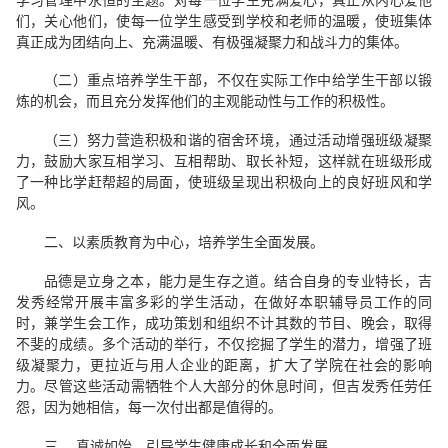
们，关心他们，使每一位学生感受到学校和老师的温暖，使班集体
真正成为团结向上、充满温暖、有极强凝聚力和战斗力的集体。
（二）重点培养学生干部，不仅在实际工作中给学生干部以锻
炼的机会，而且充分发挥他们的主观能动性与工作的积极性。
（三）努力营造积极和谐的宿舍环境，通过活动增强班级凝聚
力，鼓励大家互相学习、互相帮助、取长补短，这样就在班级形成
了一种比学赶帮超的局面，使班级呈现出积极向上的良好班风和学
风。
二、以素质教育为中心，培养学生全面发展。
品德是立身之本，能力是生存之道。结合自身的专业特长，吉
发秀经常开展丰富多彩的学生活动，在做好本职辅导员工作的同
时，兼学生会工作，成功策划和组织不计其数的节目、晚会，取得
不斐的成绩。多个活动的举行，不仅挖掘了学生的潜力，增强了班
级凝聚力，更拉近与用人企业的距离，扩大了学院在社会的影响
力。尽管这些活动需牺牲个人大部分的休息时间，但吉发秀任劳任
怨，因为她相信，每一次付出都是值得的。
三、 真诚如饴，引导学生健康成长和全面发展