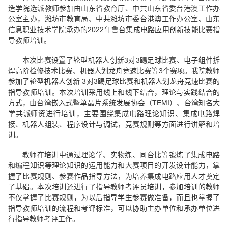
造学院选派教师参加由山东省教育厅、中共山东省委台港澳工作办
公室主办，潍坊市教育局、中共潍坊市委台港澳工作办公室、山东
信息职业技术学院承办的2022年鲁台集成电路应用创新技能比赛指
导教师培训。
本次比赛设置了轮型机器人创新3对3踢足球比赛、电子组件拆
焊高阶检修技术比赛、机器人划龙舟竞速比赛等3个赛项。我院教师
参加了轮型机器人创新 3对3踢足球比赛和机器人划龙舟竞速比赛的
指导教师培训。本次培训采用线上和线下结合，理论与实践结合的
方式，由台湾嵌入式暨单晶片系统发展协会（TEMI）、台湾知名大
学共派师资进行培训，主要围绕集成电路理论知识、集成电路焊
接、机器人组装、程序设计与调试，竞赛规则等方面进行讲解和培
训。
教师在培训中通过理论学、实物练、同台比等锻炼了集成电路
和编程知识等理论知识的运用能力和大赛项目的开发设计能力，掌
握了比赛规则、参赛作品指导方法，为培养集成电路应用人才奠定
了基础。本次培训还进行了指导教师考评员培训，参加培训的教师
不仅掌握了比赛规则，为以后指导学生参赛做准备，而且也掌握了
指导教师培训的流程和考评标准，可以协助主办单位和承办单位进
行指导教师考评工作。