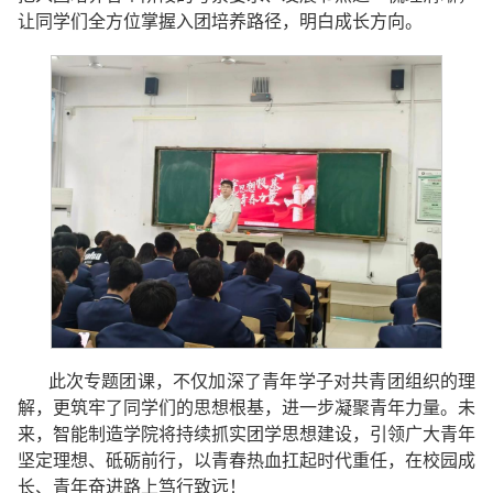
让同学们全方位掌握入团培养路径，明白成长方向。
此次专题团课，不仅加深了青年学子对共青团组织的理
解，更筑牢了同学们的思想根基，进一步凝聚青年力量。未
来，智能制造学院将持续抓实团学思想建设，引领广大青年
坚定理想、砥砺前行，以青春热血扛起时代重任，在校园成
长、青年奋进路上笃行致远！