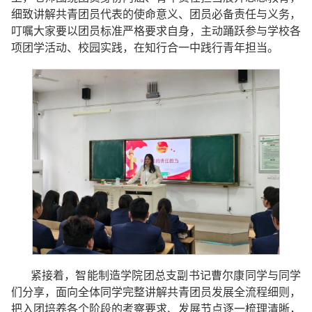
细致讲解共青团员代表的使命意义、团员必备责任与义务，
叮嘱大家要以团员标准严格要求自身，主动踊跃参与学校各
项团学活动、校园实践，在知行合一中践行青年担当。
紧接着，智能制造学院团总支副书记曹尔康同学与同学
们分享，面向全体同学完整讲解共青团员发展全流程细则，
把入团培养各个阶段的考察要求、发展节点逐一梳理清晰，