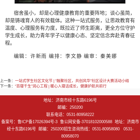
宿舍虽小，却是心理健康教育的重要阵地；谈心虽简，
却是铸魂育人的有效载体。这种一站式服务，让思政教育有
温度、心理服务有力度，既拉近了师生距离，更全方位守护
学生成长，助力青年学子以健康心态、坚定信念奔赴青春征
程。
编辑：许新雨 编排：李文静 编审：秦美娜
上一条：
一站式学生社区文化节 | “融聚社区，共创风华”社区设计大赛活动小结
下一条：
“百寝千生”润心工程 | 暖心入寝话成长，健康护航共前行
地址：济南市经十东路6196号
邮编：250200
联系电话：0531-80958222
备案号：鲁ICP备17026394号-3 鲁公网安备-37018102000588 地址：济南市
经十东路6196号 邮编：250200招生咨询热线：0531-80958080 0531-
80958070