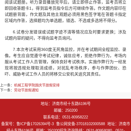
阅该试题册。听力录音播放完毕后，请立即停止作答，监考员将立
即回收答题卡1，得到监考员指令后方可继续作答。作文题内容印在
试题册背面，作文题及其他主观题必须用黑色签字笔在答题卡指定
区域内作答，选择题均为单选题，错选、不选或多选将不得分。
6.试卷分发错误或试题字迹不清等情况应及时要求更换；涉及
试题内容的疑问，不得向监考员询问。
7.本次考试采用360度无死角监控，并在考试期间全程监控、录
像。考生应自觉遵守考试纪律，诚信应考，拒绝作弊行为，考场内
服从考试工作人员管理，保持良好考试秩序。实施作弊行为一经发
现将按违规处理取消成绩，对扰乱考场秩序，参与作弊团伙、恐
吓、威胁考试工作人员的将移交公安机关追究其责任。
上一条：
机械工程学院国庆节放假安排
下一条：
劳动节放假通知
地址：济南市经十东路6196号
邮编：250200
联系电话：0531-80958222
备案号：鲁ICP备17026394号-3 鲁公网安备-37018102000588 地址：济南市
经十东路6196号 邮编：250200招生咨询热线：0531-80958080 0531-