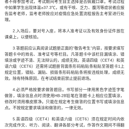
者不得参加考试，考试期间考生自主选择是否佩戴口罩。考试过程
中如果学生出现体温≥37.3℃，或有干咳、乏力、腹泻等症状者应报
告监考老师，监考老师按应对疫情应急处置流程报告主考室进行处
理。
2.入场后，要对号入座，将本人准考证以及有效身份证件放在
课桌上，以便核验。
3.答题前应认真阅读试题册正面的“敬告考生”内容，按要求填写
答题卡中的姓名、准考证号等栏目。凡答题卡中该栏目漏填涂、错
填涂或字迹不清、无法辩认的，成绩无效。英语四级（CET4）和英
语六级（CET6）还需将试题册背面条形码粘贴条粘贴至答题卡1上
规定位置，错贴、漏贴、损毁条形码粘贴条将按违规处理，成绩无
效。除有特殊原因，在考试结束前禁止提前退场。
4.必须严格按要求做答题目。书写部分一律用黑色字迹签字笔
做答，填涂信息点时须使用HB-2B铅笔在答题卡上相应位置填涂，
修改时须用橡皮擦净。只能在规定考生做答的位置书写或填涂信息
点。不按规定要求填涂和做答的，一律无效。
5.英语四级（CET4）和英语六级（CET6）须在规定时间内依
次完成作文、听力、阅读、翻译各部分考试，作答作文期间不得翻