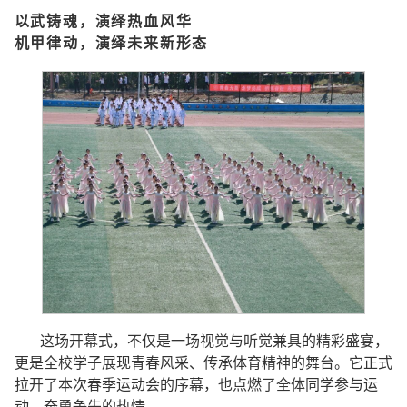
以武铸魂，演绎热血风华
机甲律动，演绎未来新形态
这场开幕式，不仅是一场视觉与听觉兼具的精彩盛宴，
更是全校学子展现青春风采、传承体育精神的舞台。它正式
拉开了本次春季运动会的序幕，也点燃了全体同学参与运
动、奋勇争先的热情。