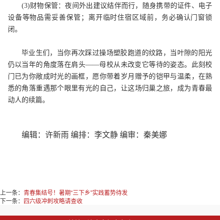
(3)财物保管：夜间外出建议结伴而行，随身携带的证件、电子
设备等物品需妥善保管；离开临时住宿区域前，务必确认门窗锁
闭。
毕业生们，当你再次踩过操场塑胶跑道的纹路，当叶隙的阳光
仍以当年的角度落在肩头
——母校从未改变它等待的姿态。此刻校
门已为你敞成时光的画框，愿你带着岁月赠予的铠甲与温柔，在熟
悉的角落重遇那个眼里有光的自己，让这场归巢之旅，成为青春最
动人的续篇。
编辑：许新雨 编排：李文静 编审：秦美娜
上一条：
青春集结号！暑期“三下乡”实践蓄势待发
下一条：
四六级冲刺攻略请查收