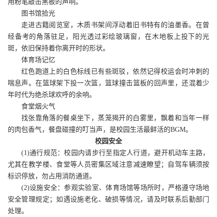
用粉笔敲击黑板的声响。
图书馆拾光
走进古籍阅览室，木质书架间浮动着旧书特有的油墨香。在曾
经备考的角落驻足，阳光透过彩绘玻璃窗，在木地板上投下的光
斑，依旧保持着你离开时的形状。
体育场记忆
红色跑道上的白色标线已有些斑驳，依然记得校运会时冲刺的
喘息声。在篮球架下投一次篮，篮球撞击篮板的回声里，还混着少
年时代为绝杀球欢呼的余响。
食堂烟火气
找张靠角落的餐桌坐下，蒸笼揭开的白雾里，飘着和当年一样
的肉包香气，餐盘碰撞的叮当声，是校园生活最鲜活的
BGM。
校园安全
(1)通行规范：校园内请步行至指定人行道，避开机动车主路，
尤其在教学楼、食堂等人员密集区域注意减速瞭望；自驾车辆须按
标识停放，勿占用消防通道。
(2)设施安全：参观实验室、体育场馆等场所时，严格遵守场地
安全管理规定；如遇设施老化、破损等情况，请及时联系后勤部门
处理。