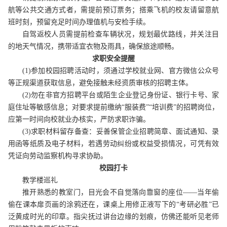
航等公共交通方式者，需提前预订票务；搭乘飞机的校友请留意航
班时刻，预留充足时间办理值机与安检手续。
自驾返校人员需提前检查车辆状况，规划最优路线，并关注目
的地天气情况，携带适宜衣物及雨具，确保旅途顺畅。
求职安全提醒
(1)参加校园招聘活动时，须通过学校就业网、官方微信公众号
等正规渠道获取信息，避免接触未经资质审核的招聘主体。
(2)勿在非官方招聘平台或陌生企业登记身份证、银行卡号、家
庭住址等敏感信息；对要求提前缴纳“服装费”“培训费”的招聘岗位，
应第一时间向校就业办核实，严防求职诈骗。
(3)求职材料留存备查：妥善保管企业招聘简章、面试通知、录
用函等纸质及电子材料，若遇劳动纠纷或权益受损情况，可凭有效
凭证向劳动监察机构寻求协助。
校园打卡
教学楼巡礼
推开熟悉的教室门，目光会不自觉落向靠窗的座位
——当年偷
偷在课本扉页画的涂鸦还在，课桌上用修正液写下的“考研必胜”已
泛黄成时光的印章。指尖抚过讲台边缘的划痕，仿佛还能听见老师