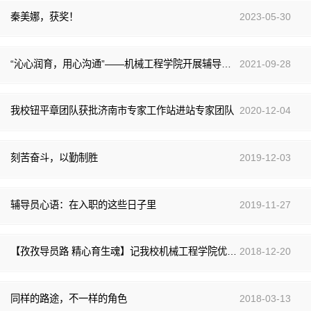
秦美娜，获奖！
2023-05-30
“沁心润育，用心沟通”——机械工程学院开展辅导员谈心谈话活动
2021-09-28
我校钮平章团队获批济南市专家工作站进站专家团队
2020-12-04
刻苦奋斗，以勤制胜
2019-12-03
辅导员心语：在入职的这些日子里
2019-11-27
【孜孜导员路 精心育生魂】记我校机械工程学院优秀辅导员秦美娜事迹
2018-12-20
同样的路途，不一样的角色
2018-03-13