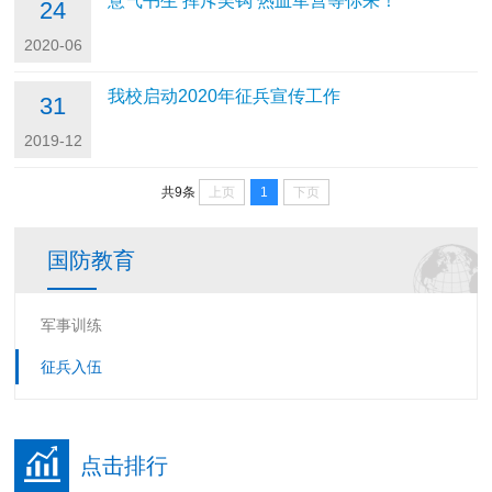
意气书生 挥斥吴钩 热血军营等你来！
24
2020-06
我校启动2020年征兵宣传工作
31
2019-12
上页
1
下页
共9条
国防教育
军事训练
征兵入伍
点击排行