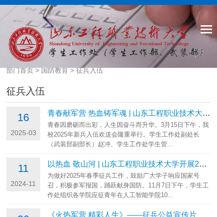
部门首页
>
国防教育
>
征兵入伍
征兵入伍
青春献军营 热血铸军魂 | 山东工程职业技术大学欢送2025年春季新兵入伍
16
青春因磨砺而出彩，人生因奋斗而升华。3月15日下午，我
2025-03
校2025年新兵入伍欢送会隆重举行。学生工作处副处长
（武装部副部长）赵冲、学生工作处学生管...
以热血 敬山河 | 山东工程职业技术大学开展2025年春季征兵咨询会暨初检...
11
为做好2025年春季征兵工作，鼓励广大学子响应国家号
2024-11
召，积极参军报国，踊跃献身国防。11月7日下午，学生工
作处组织各学院应征青年在人工智能学院10...
《火热军营 精彩人生》——征兵公益宣传片