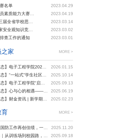
决赛名单
2023.04.29
山东工程职业技术大学2023年辅导员素质能力大赛工作...
2023.04.19
关于参加中共山东省委教育工委第三届全省学校思政课...
2023.03.14
关于组织参加山东省第二届总体国家安全观知识竞赛的通知
2023.03.02
业‘预’...
况排查工作的通知
2023.03.01
员之家
MORE >
【二院动态】电子工程学院2025年职业生涯规划教育成果展示 ——深化“四维进阶”育人体系 赋能学生高质量成长
2026.01.15
【二院动态】“一站式”学生社区活动 | 回廊谈心，方寸共鸣
2025.10.14
【二院动态】电子工程学院“启航计划”暖心开展第四篇：听心语·导行——辅导员分组谈心指导
2025.09.13
【二院动态】心与心的相遇——辅导员的宿舍谈心时光
2025.06.19
【二院动态】财金资讯 | 新学期，“心”关怀——财金辅导员走进学生宿舍
2025.02.23
教育
MORE >
山东工程国防工作再创佳绩，一等奖＋3！
2025.11.20
军训特辑｜从训练场到校园路，教官的叮嘱请收好（五）
2025.09.18