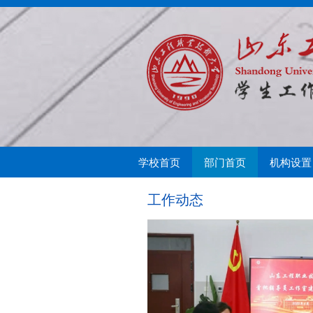
学校首页
部门首页
机构设置
学生处简介
思想教育
奖助学金
中心简介
军事训练
学生教育
助学贷款与兵役补
心闻快递
征兵入伍
学生教育管理科
学生
扬帆
工作动态