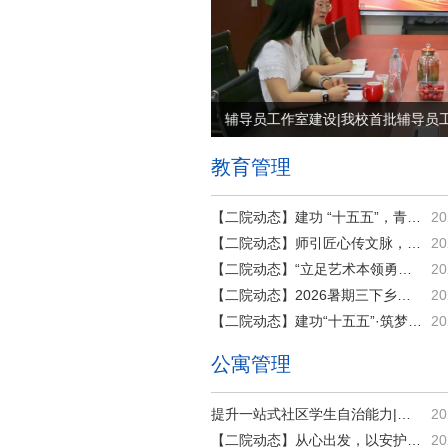
辅导员素质能力提升训练营 | 我校举办“扣好人生...
教育管理
【二院动态】建功 “十五五”，青春正当时 | 智能制...
20
【二院动态】师引匠心传文脉，数智葫芦兴乡野｜数字...
20
【二院动态】“立足艺术本领勇担时代使命”2026年暑...
20
【二院动态】2026暑期三下乡活动｜建筑工程学院 青年...
20
【二院动态】建功“十五五”·筑梦新征程 | 交通学院2...
20
公寓管理
提升一站式社区学生自治能力|打扫宿舍方寸地，涵养学子好风气
20
【二院动态】从心出发，以安护航 | 智能制造学院辅导员深入宿舍开展心理访谈与安全检查
20