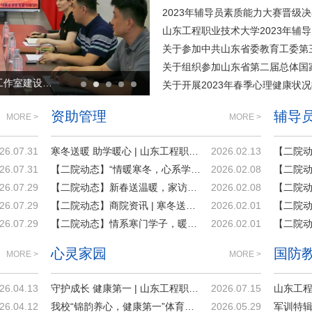
2023年辅导员素质能力大赛晋级
辅导员工作室建设|我校首批辅导员工作室建设中期...
辅导员素质能力提升训练营|我校举办“学
关于开展2023年春季心理健康状
资助管理
辅导
MORE >
MORE >
26.07.31
寒冬送暖 助学暖心 | 山东工程职业技术大学走访慰问家庭经济困难学生
2026.02.13
26.07.31
【二院动态】“情暖寒冬，心系学子” | 交通学院开展家庭经济困难学生走访慰问活动
2026.02.08
26.07.29
【二院动态】新春送温暖，家访暖人心|现代艺术学院春节前走访困难学子
2026.02.08
26.07.29
【二院动态】商院资讯 | 寒冬送温暖，商学院走访慰问困难学子
2026.02.01
26.07.29
【二院动态】情系寒门学子，暖心家访筑梦 ——电子工程学院深入开展困难学生家庭走访慰问活动
2026.02.01
心灵家园
国防
MORE >
MORE >
26.04.13
守护成长 健康第一 | 山东工程职业技术大学第十九届大学生心理健康月落幕！
2026.07.15
26.04.12
我校“锦韵养心，健康第一”体育团建活动圆满举办
2026.05.29