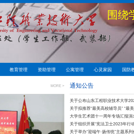
围绕
关
教育管理
资助管理
公寓管理
心灵家园
国防
偿
管理
心协
学生资助管理中心
勤工助学
队伍建设
心理常识
社保医疗
心理测试
心理健康教育中心
资助育人
学生公寓管理科
通知公告
MORE >
关于拟推荐“最美高校辅导员” “最美大
大学生艺术团十一周年专场汇报演