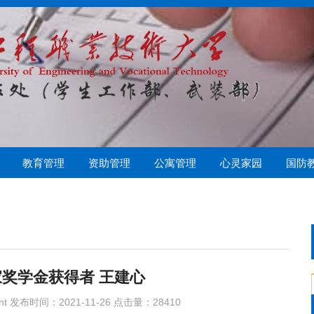
教育管理
资助管理
公寓管理
心灵家园
国防
偿
管理
心协
学生资助管理中心
勤工助学
队伍建设
心理常识
社保医疗
心理测试
心理健康教育中心
资助育人
学生公寓管理科
家奖学金获得者 王建心
nt 发布时间：2021-11-26 点击量：
28410