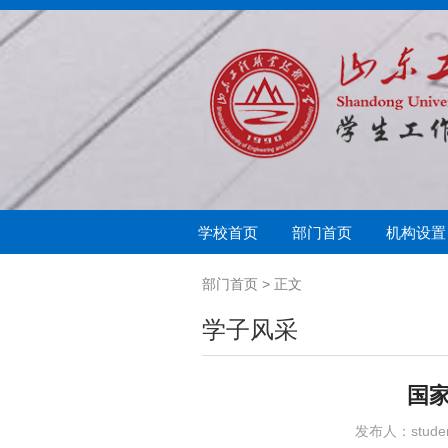
学校首页
部门首页
机构设置
学生处简介
思想教育
奖助学金
中心简介
军事训练
学生教育
助学贷款与兵役补
心闻快递
征兵入伍
学生教育管理科
学生
扬帆
部门首页
> 正文
学子风采
国
发布人：stude