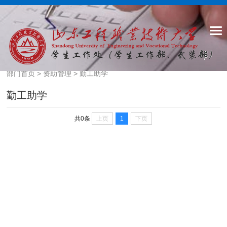
部门首页
>
资助管理
>
勤工助学
勤工助学
上页
1
下页
共0条