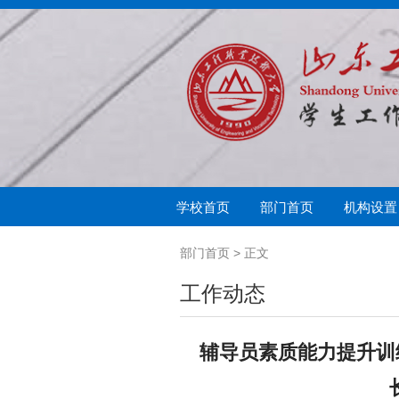
学校首页
部门首页
机构设置
学生处简介
思想教育
奖助学金
中心简介
军事训练
学生教育
助学贷款与兵役补
心闻快递
征兵入伍
学生教育管理科
学生
扬帆
部门首页
> 正文
工作动态
辅导员素质能力提升训练