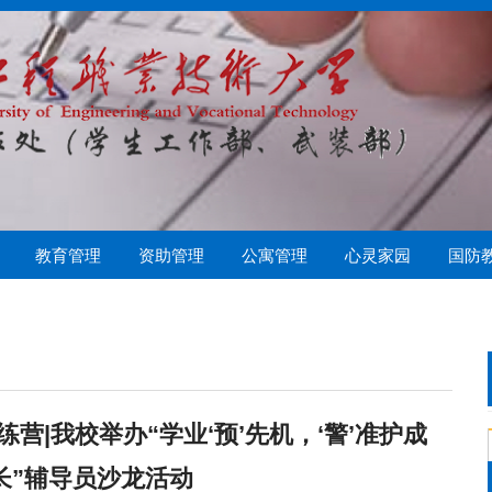
教育管理
资助管理
公寓管理
心灵家园
国防
偿
管理
心协
学生资助管理中心
勤工助学
队伍建设
心理常识
社保医疗
心理测试
心理健康教育中心
资助育人
学生公寓管理科
营|我校举办“学业‘预’先机，‘警’准护成
长”辅导员沙龙活动