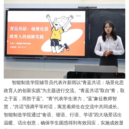
智能制造学院辅导员代表许新雨以“青蓝共话：场景化思
政育人的创新实践”为主题进行交流。“青蓝共话”取自“青，取
之于蓝，而胜于蓝”。“青”代表学生潜力，“蓝”象征教师智
慧，“共话”强调平等对话，寓意着师生在交流中共同成长。
智能制造学院通过“食语、寝语、行语、学语”四大场景话出
温暖、话出创意，确保学生困惑得到有效回应，实施成效显