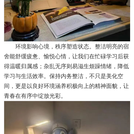
环境影响心境，秩序塑造状态。整洁明亮的宿
舍能舒缓疲惫、愉悦心情，让我们在忙碌学习后获
得温暖归属感；杂乱无序则易滋生烦躁情绪，降低
学习与生活效率。保持内务整洁，不只是美化空
间，更是以良好环境涵养积极向上的精神面貌，让
青春在有序中绽放光彩。