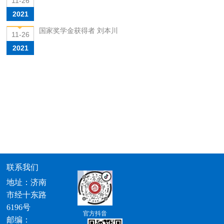
11-26
2021
国家奖学金获得者 刘本川
11-26
2021
联系我们
地址：济南
市经十东路
6196号
官方抖音
邮编：