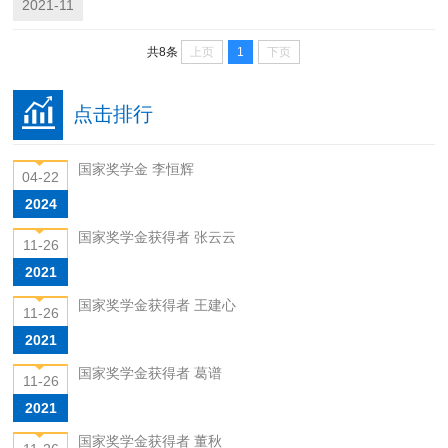
2021-11
上页
1
下页
共8条
点击排行
国家奖学金 李恒辉
04-22
2024
国家奖学金获得者 张云云
11-26
2021
国家奖学金获得者 王建心
11-26
2021
国家奖学金获得者 葛谱
11-26
2021
国家奖学金获得者 董秋