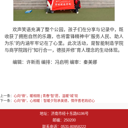
欢声笑语充满了整个公园，孩子们在分享与记录中，既
收获了拥抱自然的乐趣，也将雷锋精神中"服务人民、助人
为乐"的内涵牢牢记在了心里。此次活动，是智能制造学院
与商学院践行"知行合一，德技并修"育人理念的生动体现。
编辑：许新雨 编排：冯启明 编审：秦美娜
上一条：
心向“锋”，暖相随 | 青春“智”愿，温暖“城”现
下一条：
心向"锋"，心相暖｜智暖夕阳承美德，情伴耆老践初心
地址：济南市经十东路6196号
邮编：250200
联系电话：0531-80958222