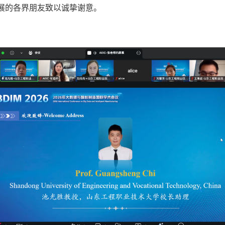
展的各界朋友致以诚挚谢意。