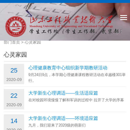
部门首页
>
心灵家园
心灵家园
心理健康教育中心组织新学期教研活动
25
9月24日9点，本学期心理健康课程教研活动在卓越楼301举
2020-09
行。
大学新生心理调适——生活适应篇
22
在对校园环境慢慢了解和军训的过程中 拉开了大学的序幕
2020-09
大学新生心理调适——环境适应篇
14
九月，我们迎来了2020级的萌新们