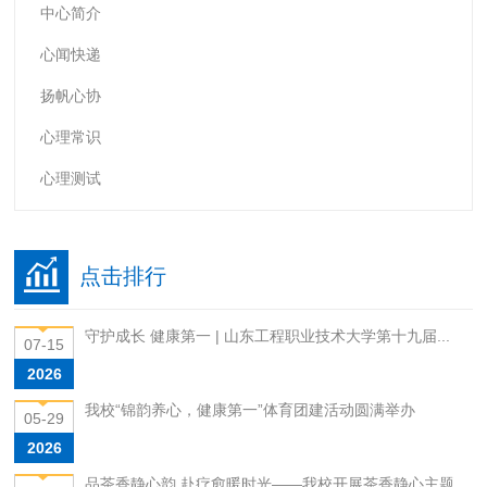
中心简介
心闻快递
扬帆心协
心理常识
心理测试
点击排行
守护成长 健康第一 | 山东工程职业技术大学第十九届...
07-15
2026
我校“锦韵养心，健康第一”体育团建活动圆满举办
05-29
2026
品茶香静心韵 赴疗愈暖时光——我校开展茶香静心主题...