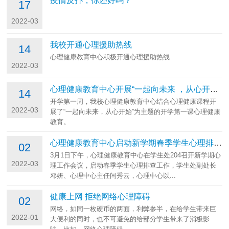
疫情反扑，你还好吗？
17
2022-03
我校开通心理援助热线
14
心理健康教育中心积极开通心理援助热线
2022-03
心理健康教育中心开展“一起向未来 ，从心开始”心理健康教育活动
14
开学第一周，我校心理健康教育中心结合心理健康课程开
2022-03
展了“一起向未来，从心开始”为主题的开学第一课心理健康
教育。
心理健康教育中心启动新学期春季学生心理排查工作
02
3月1日下午，心理健康教育中心在学生处204召开新学期心
2022-03
理工作会议，启动春季学生心理排查工作，学生处副处长
邓妍、心理中心主任闫秀云，心理中心以...
健康上网 拒绝网络心理障碍
02
网络，如同一枚硬币的两面，利弊参半，在给学生带来巨
2022-01
大便利的同时，也不可避免的给部分学生带来了消极影